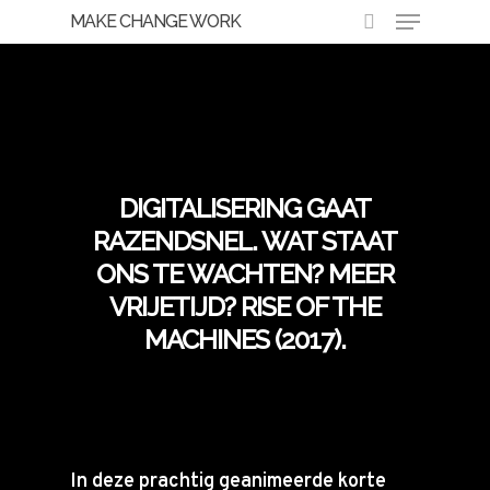
MAKE CHANGE WORK
Hit enter to search or ESC to close
Lessen uit verleden
Toekomst
DIGITALISERING GAAT
RAZENDSNEL. WAT STAAT
ONS TE WACHTEN? MEER
VRIJETIJD? RISE OF THE
MACHINES (2017).
In deze prachtig geanimeerde korte